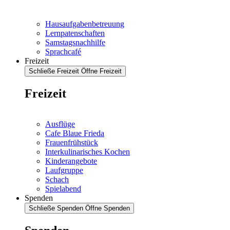
Hausaufgabenbetreuung
Lernpatenschaften
Samstagsnachhilfe
Sprachcafé
Freizeit
Schließe Freizeit
Öffne Freizeit
Freizeit
Ausflüge
Cafe Blaue Frieda
Frauenfrühstück
Interkulinarisches Kochen
Kinderangebote
Laufgruppe
Schach
Spielabend
Spenden
Schließe Spenden
Öffne Spenden