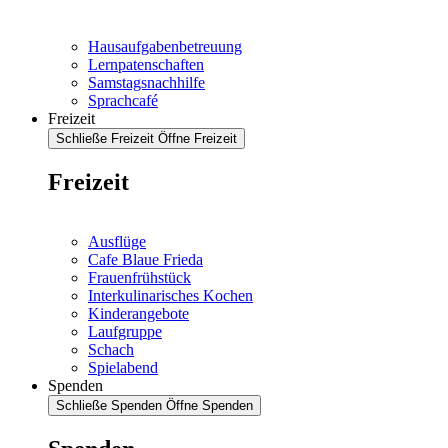
Hausaufgabenbetreuung
Lernpatenschaften
Samstagsnachhilfe
Sprachcafé
Freizeit
Schließe Freizeit
Öffne Freizeit
Freizeit
Ausflüge
Cafe Blaue Frieda
Frauenfrühstück
Interkulinarisches Kochen
Kinderangebote
Laufgruppe
Schach
Spielabend
Spenden
Schließe Spenden
Öffne Spenden