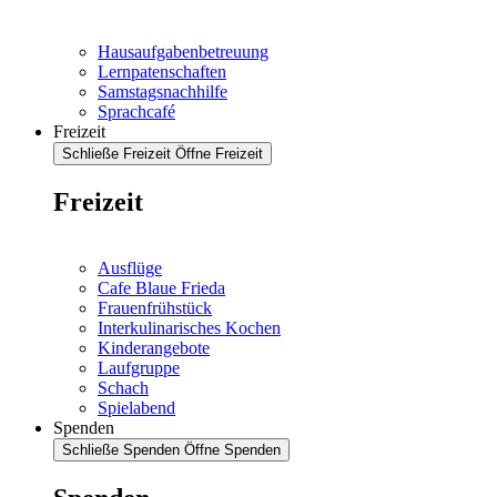
Hausaufgabenbetreuung
Lernpatenschaften
Samstagsnachhilfe
Sprachcafé
Freizeit
Schließe Freizeit
Öffne Freizeit
Freizeit
Ausflüge
Cafe Blaue Frieda
Frauenfrühstück
Interkulinarisches Kochen
Kinderangebote
Laufgruppe
Schach
Spielabend
Spenden
Schließe Spenden
Öffne Spenden