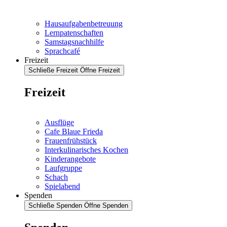
Hausaufgabenbetreuung
Lernpatenschaften
Samstagsnachhilfe
Sprachcafé
Freizeit
Schließe Freizeit
Öffne Freizeit
Freizeit
Ausflüge
Cafe Blaue Frieda
Frauenfrühstück
Interkulinarisches Kochen
Kinderangebote
Laufgruppe
Schach
Spielabend
Spenden
Schließe Spenden
Öffne Spenden