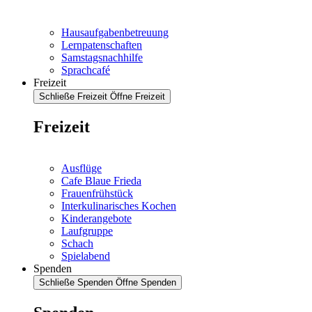
Hausaufgabenbetreuung
Lernpatenschaften
Samstagsnachhilfe
Sprachcafé
Freizeit
Schließe Freizeit
Öffne Freizeit
Freizeit
Ausflüge
Cafe Blaue Frieda
Frauenfrühstück
Interkulinarisches Kochen
Kinderangebote
Laufgruppe
Schach
Spielabend
Spenden
Schließe Spenden
Öffne Spenden