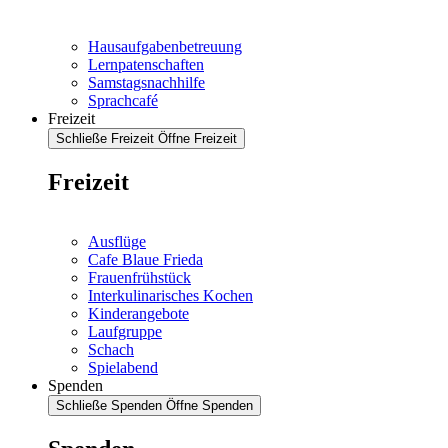
Hausaufgabenbetreuung
Lernpatenschaften
Samstagsnachhilfe
Sprachcafé
Freizeit
Schließe Freizeit
Öffne Freizeit
Freizeit
Ausflüge
Cafe Blaue Frieda
Frauenfrühstück
Interkulinarisches Kochen
Kinderangebote
Laufgruppe
Schach
Spielabend
Spenden
Schließe Spenden
Öffne Spenden