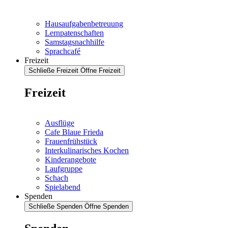
Hausaufgabenbetreuung
Lernpatenschaften
Samstagsnachhilfe
Sprachcafé
Freizeit
Schließe Freizeit
Öffne Freizeit
Freizeit
Ausflüge
Cafe Blaue Frieda
Frauenfrühstück
Interkulinarisches Kochen
Kinderangebote
Laufgruppe
Schach
Spielabend
Spenden
Schließe Spenden
Öffne Spenden