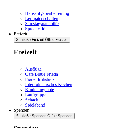
Hausaufgabenbetreuung
Lernpatenschaften
Samstagsnachhilfe
Sprachcafé
Freizeit
Schließe Freizeit
Öffne Freizeit
Freizeit
Ausflüge
Cafe Blaue Frieda
Frauenfrühstück
Interkulinarisches Kochen
Kinderangebote
Laufgruppe
Schach
Spielabend
Spenden
Schließe Spenden
Öffne Spenden