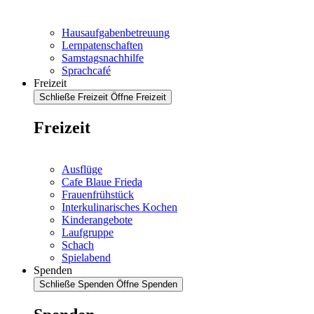
Hausaufgabenbetreuung
Lernpatenschaften
Samstagsnachhilfe
Sprachcafé
Freizeit
Schließe Freizeit
Öffne Freizeit
Freizeit
Ausflüge
Cafe Blaue Frieda
Frauenfrühstück
Interkulinarisches Kochen
Kinderangebote
Laufgruppe
Schach
Spielabend
Spenden
Schließe Spenden
Öffne Spenden