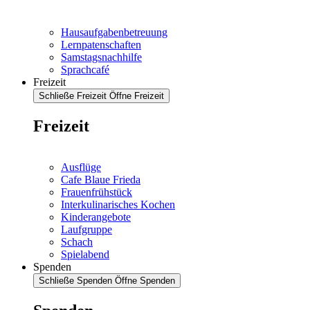
Hausaufgabenbetreuung
Lernpatenschaften
Samstagsnachhilfe
Sprachcafé
Freizeit
Schließe Freizeit
Öffne Freizeit
Freizeit
Ausflüge
Cafe Blaue Frieda
Frauenfrühstück
Interkulinarisches Kochen
Kinderangebote
Laufgruppe
Schach
Spielabend
Spenden
Schließe Spenden
Öffne Spenden