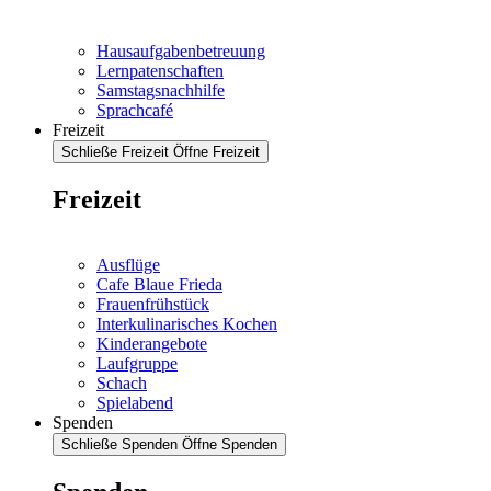
Hausaufgabenbetreuung
Lernpatenschaften
Samstagsnachhilfe
Sprachcafé
Freizeit
Schließe Freizeit
Öffne Freizeit
Freizeit
Ausflüge
Cafe Blaue Frieda
Frauenfrühstück
Interkulinarisches Kochen
Kinderangebote
Laufgruppe
Schach
Spielabend
Spenden
Schließe Spenden
Öffne Spenden