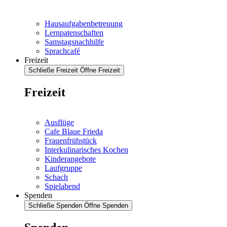
Hausaufgabenbetreuung
Lernpatenschaften
Samstagsnachhilfe
Sprachcafé
Freizeit
Schließe Freizeit
Öffne Freizeit
Freizeit
Ausflüge
Cafe Blaue Frieda
Frauenfrühstück
Interkulinarisches Kochen
Kinderangebote
Laufgruppe
Schach
Spielabend
Spenden
Schließe Spenden
Öffne Spenden