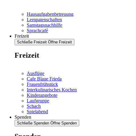
Hausaufgabenbetreuung
Lernpatenschaften
Samstagsnachhilfe
Sprachcafé
Freizeit
Schließe Freizeit
Öffne Freizeit
Freizeit
Ausflüge
Cafe Blaue Frieda
Frauenfrühstück
Interkulinarisches Kochen
Kinderangebote
Laufgruppe
Schach
Spielabend
Spenden
Schließe Spenden
Öffne Spenden