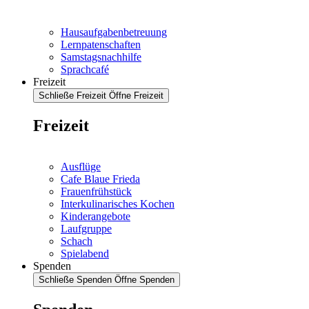
Hausaufgabenbetreuung
Lernpatenschaften
Samstagsnachhilfe
Sprachcafé
Freizeit
Schließe Freizeit
Öffne Freizeit
Freizeit
Ausflüge
Cafe Blaue Frieda
Frauenfrühstück
Interkulinarisches Kochen
Kinderangebote
Laufgruppe
Schach
Spielabend
Spenden
Schließe Spenden
Öffne Spenden