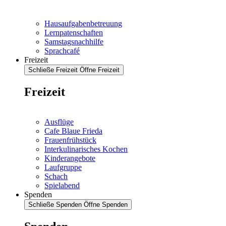
Hausaufgabenbetreuung
Lernpatenschaften
Samstagsnachhilfe
Sprachcafé
Freizeit
Schließe Freizeit
Öffne Freizeit
Freizeit
Ausflüge
Cafe Blaue Frieda
Frauenfrühstück
Interkulinarisches Kochen
Kinderangebote
Laufgruppe
Schach
Spielabend
Spenden
Schließe Spenden
Öffne Spenden