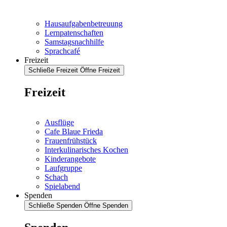
Hausaufgabenbetreuung
Lernpatenschaften
Samstagsnachhilfe
Sprachcafé
Freizeit
Schließe Freizeit
Öffne Freizeit
Freizeit
Ausflüge
Cafe Blaue Frieda
Frauenfrühstück
Interkulinarisches Kochen
Kinderangebote
Laufgruppe
Schach
Spielabend
Spenden
Schließe Spenden
Öffne Spenden