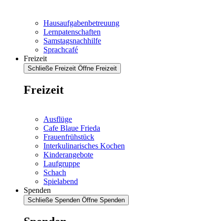
Hausaufgabenbetreuung
Lernpatenschaften
Samstagsnachhilfe
Sprachcafé
Freizeit
Schließe Freizeit
Öffne Freizeit
Freizeit
Ausflüge
Cafe Blaue Frieda
Frauenfrühstück
Interkulinarisches Kochen
Kinderangebote
Laufgruppe
Schach
Spielabend
Spenden
Schließe Spenden
Öffne Spenden