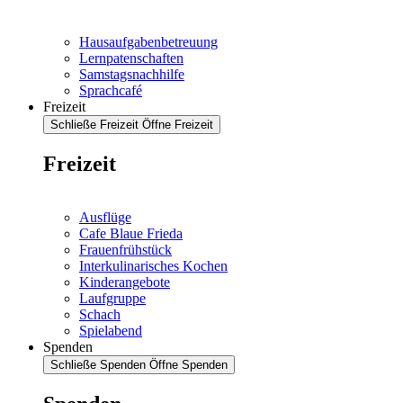
Hausaufgabenbetreuung
Lernpatenschaften
Samstagsnachhilfe
Sprachcafé
Freizeit
Schließe Freizeit
Öffne Freizeit
Freizeit
Ausflüge
Cafe Blaue Frieda
Frauenfrühstück
Interkulinarisches Kochen
Kinderangebote
Laufgruppe
Schach
Spielabend
Spenden
Schließe Spenden
Öffne Spenden