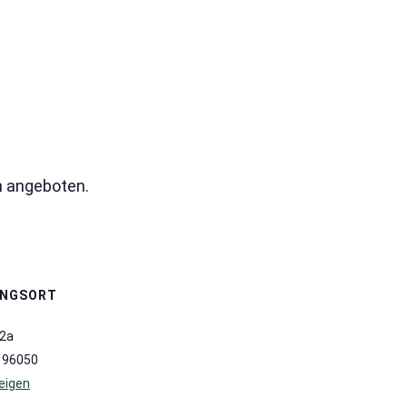
n angeboten.
UNGSORT
 2a
96050
eigen