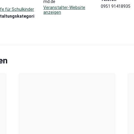
md.de
0951 91418935
Veranstalter-Website
fe für Schulkinder
anzeigen
taltungskategori
en