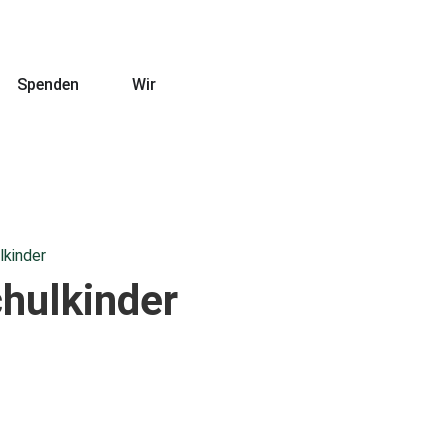
Spenden
Wir
lkinder
chulkinder