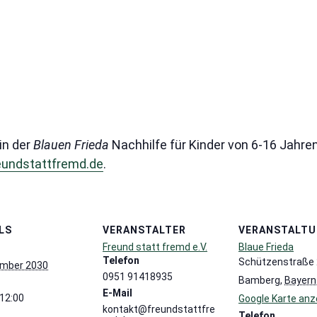
in der
Blauen Frieda
Nachhilfe für Kinder von 6-16 Jahre
eundstattfremd.de
.
LS
VERANSTALTER
VERANSTALT
Freund statt fremd e.V.
Blaue Frieda
:
Telefon
Schützenstraße
ember 2030
0951 91418935
Bamberg
,
Bayern
E-Mail
 12:00
Google Karte anz
kontakt@freundstattfre
Telefon