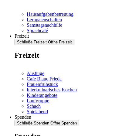
Hausaufgabenbetreuung
Lernpatenschaften
Samstagsnachhilfe
Sprachcafé
Freizeit
Schließe Freizeit
Öffne Freizeit
Freizeit
Ausflüge
Cafe Blaue Frieda
Frauenfrühstück
Interkulinarisches Kochen
Kinderangebote
Laufgruppe
Schach
Spielabend
Spenden
Schließe Spenden
Öffne Spenden