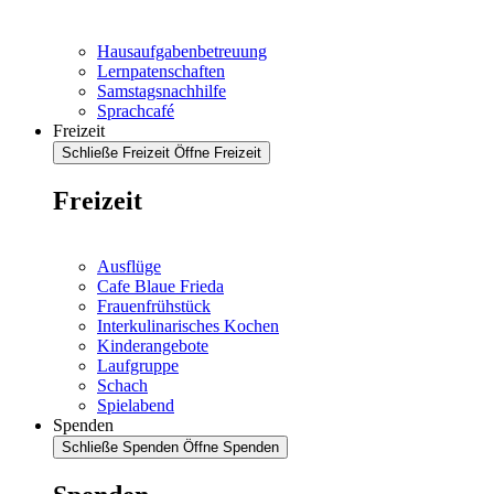
Hausaufgabenbetreuung
Lernpatenschaften
Samstagsnachhilfe
Sprachcafé
Freizeit
Schließe Freizeit
Öffne Freizeit
Freizeit
Ausflüge
Cafe Blaue Frieda
Frauenfrühstück
Interkulinarisches Kochen
Kinderangebote
Laufgruppe
Schach
Spielabend
Spenden
Schließe Spenden
Öffne Spenden