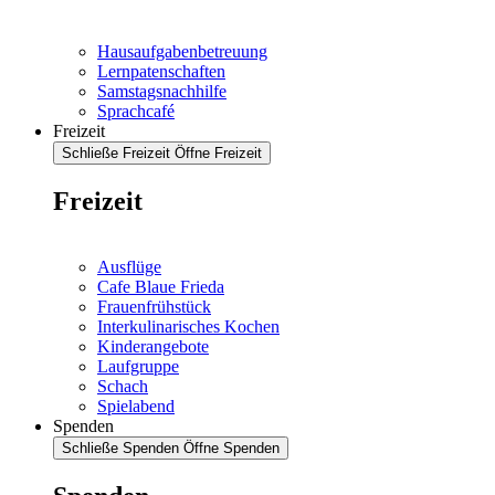
Hausaufgabenbetreuung
Lernpatenschaften
Samstagsnachhilfe
Sprachcafé
Freizeit
Schließe Freizeit
Öffne Freizeit
Freizeit
Ausflüge
Cafe Blaue Frieda
Frauenfrühstück
Interkulinarisches Kochen
Kinderangebote
Laufgruppe
Schach
Spielabend
Spenden
Schließe Spenden
Öffne Spenden