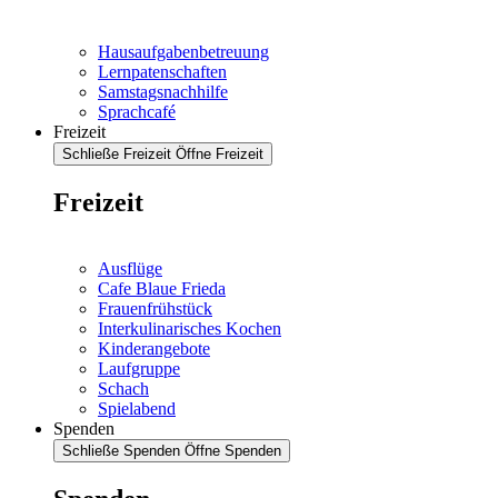
Hausaufgabenbetreuung
Lernpatenschaften
Samstagsnachhilfe
Sprachcafé
Freizeit
Schließe Freizeit
Öffne Freizeit
Freizeit
Ausflüge
Cafe Blaue Frieda
Frauenfrühstück
Interkulinarisches Kochen
Kinderangebote
Laufgruppe
Schach
Spielabend
Spenden
Schließe Spenden
Öffne Spenden