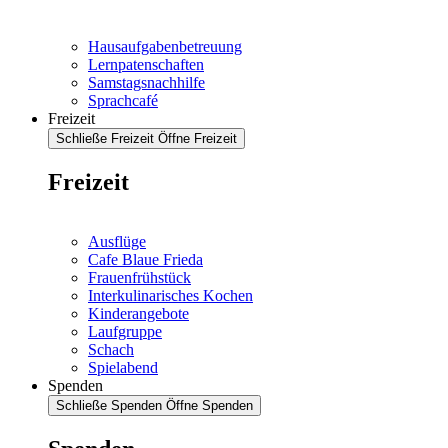
Hausaufgabenbetreuung
Lernpatenschaften
Samstagsnachhilfe
Sprachcafé
Freizeit
Schließe Freizeit
Öffne Freizeit
Freizeit
Ausflüge
Cafe Blaue Frieda
Frauenfrühstück
Interkulinarisches Kochen
Kinderangebote
Laufgruppe
Schach
Spielabend
Spenden
Schließe Spenden
Öffne Spenden