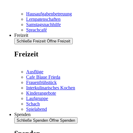
Hausaufgabenbetreuung
Lernpatenschaften
Samstagsnachhilfe
Sprachcafé
Freizeit
Schließe Freizeit
Öffne Freizeit
Freizeit
Ausflüge
Cafe Blaue Frieda
Frauenfrühstück
Interkulinarisches Kochen
Kinderangebote
Laufgruppe
Schach
Spielabend
Spenden
Schließe Spenden
Öffne Spenden