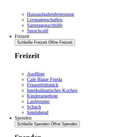
Hausaufgabenbetreuung
Lernpatenschaften
Samstagsnachhilfe
Sprachcafé
Freizeit
Schließe Freizeit
Öffne Freizeit
Freizeit
Ausflüge
Cafe Blaue Frieda
Frauenfrühstück
Interkulinarisches Kochen
Kinderangebote
Laufgruppe
Schach
Spielabend
Spenden
Schließe Spenden
Öffne Spenden