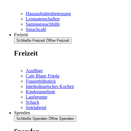
Hausaufgabenbetreuung
Lernpatenschaften
Samstagsnachhilfe
Sprachcafé
Freizeit
Schließe Freizeit
Öffne Freizeit
Freizeit
Ausflüge
Cafe Blaue Frieda
Frauenfrühstück
Interkulinarisches Kochen
Kinderangebote
Laufgruppe
Schach
Spielabend
Spenden
Schließe Spenden
Öffne Spenden