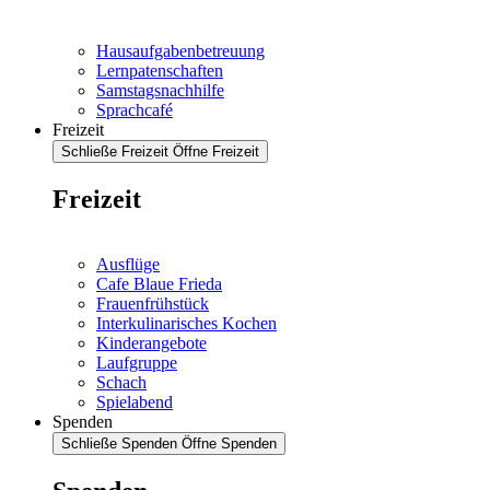
Hausaufgabenbetreuung
Lernpatenschaften
Samstagsnachhilfe
Sprachcafé
Freizeit
Schließe Freizeit
Öffne Freizeit
Freizeit
Ausflüge
Cafe Blaue Frieda
Frauenfrühstück
Interkulinarisches Kochen
Kinderangebote
Laufgruppe
Schach
Spielabend
Spenden
Schließe Spenden
Öffne Spenden