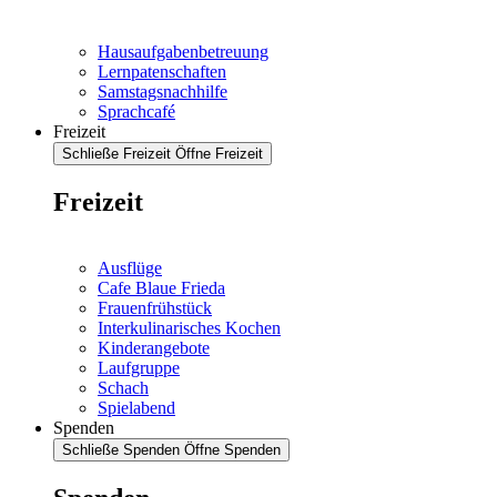
Hausaufgabenbetreuung
Lernpatenschaften
Samstagsnachhilfe
Sprachcafé
Freizeit
Schließe Freizeit
Öffne Freizeit
Freizeit
Ausflüge
Cafe Blaue Frieda
Frauenfrühstück
Interkulinarisches Kochen
Kinderangebote
Laufgruppe
Schach
Spielabend
Spenden
Schließe Spenden
Öffne Spenden