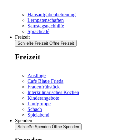
Hausaufgabenbetreuung
Lernpatenschaften
Samstagsnachhilfe
Sprachcafé
Freizeit
Schließe Freizeit
Öffne Freizeit
Freizeit
Ausflüge
Cafe Blaue Frieda
Frauenfrühstück
Interkulinarisches Kochen
Kinderangebote
Laufgruppe
Schach
Spielabend
Spenden
Schließe Spenden
Öffne Spenden