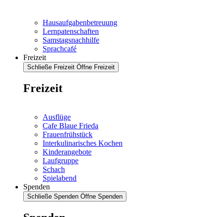
Hausaufgabenbetreuung
Lernpatenschaften
Samstagsnachhilfe
Sprachcafé
Freizeit
Schließe Freizeit
Öffne Freizeit
Freizeit
Ausflüge
Cafe Blaue Frieda
Frauenfrühstück
Interkulinarisches Kochen
Kinderangebote
Laufgruppe
Schach
Spielabend
Spenden
Schließe Spenden
Öffne Spenden