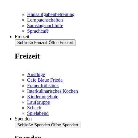
Hausaufgabenbetreuung
Lernpatenschaften
Samstagsnachhilfe
Sprachcafé
Freizeit
Schließe Freizeit
Öffne Freizeit
Freizeit
Ausflüge
Cafe Blaue Frieda
Frauenfrühstück
Interkulinarisches Kochen
Kinderangebote
Laufgruppe
Schach
Spielabend
Spenden
Schließe Spenden
Öffne Spenden