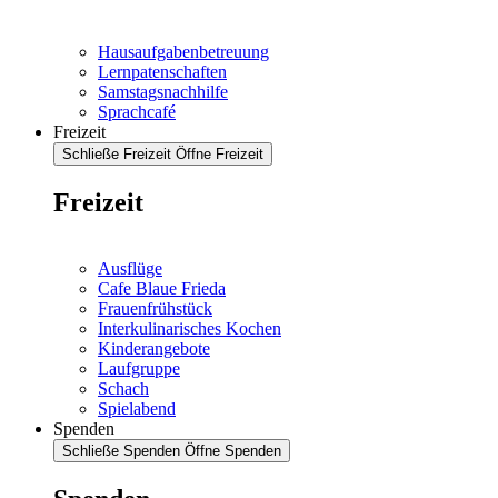
Hausaufgabenbetreuung
Lernpatenschaften
Samstagsnachhilfe
Sprachcafé
Freizeit
Schließe Freizeit
Öffne Freizeit
Freizeit
Ausflüge
Cafe Blaue Frieda
Frauenfrühstück
Interkulinarisches Kochen
Kinderangebote
Laufgruppe
Schach
Spielabend
Spenden
Schließe Spenden
Öffne Spenden