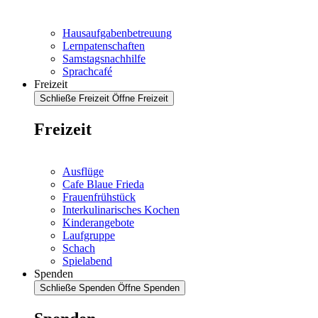
Hausaufgabenbetreuung
Lernpatenschaften
Samstagsnachhilfe
Sprachcafé
Freizeit
Schließe Freizeit
Öffne Freizeit
Freizeit
Ausflüge
Cafe Blaue Frieda
Frauenfrühstück
Interkulinarisches Kochen
Kinderangebote
Laufgruppe
Schach
Spielabend
Spenden
Schließe Spenden
Öffne Spenden