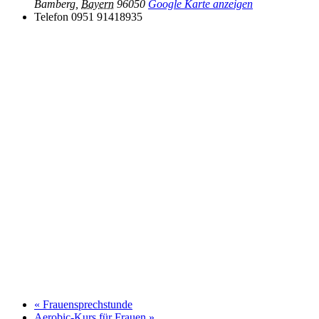
Bamberg
,
Bayern
96050
Google Karte anzeigen
Telefon
0951 91418935
«
Frauensprechstunde
Aerobic-Kurs für Frauen
»