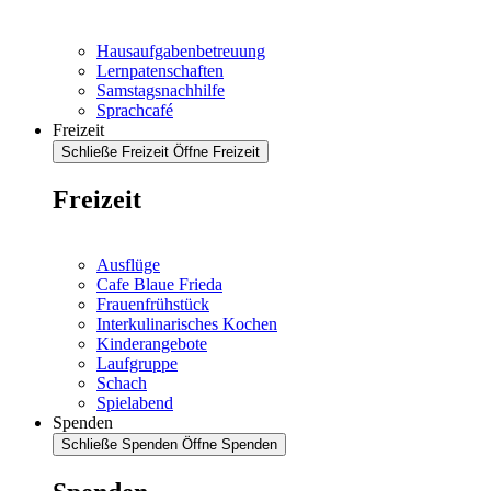
Hausaufgabenbetreuung
Lernpatenschaften
Samstagsnachhilfe
Sprachcafé
Freizeit
Schließe Freizeit
Öffne Freizeit
Freizeit
Ausflüge
Cafe Blaue Frieda
Frauenfrühstück
Interkulinarisches Kochen
Kinderangebote
Laufgruppe
Schach
Spielabend
Spenden
Schließe Spenden
Öffne Spenden