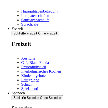
Hausaufgabenbetreuung
Lernpatenschaften
Samstagsnachhilfe
Sprachcafé
Freizeit
Schließe Freizeit
Öffne Freizeit
Freizeit
Ausflüge
Cafe Blaue Frieda
Frauenfrühstück
Interkulinarisches Kochen
Kinderangebote
Laufgruppe
Schach
Spielabend
Spenden
Schließe Spenden
Öffne Spenden