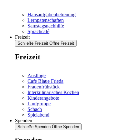
Hausaufgabenbetreuung
Lernpatenschaften
Samstagsnachhilfe
Sprachcafé
Freizeit
Schließe Freizeit
Öffne Freizeit
Freizeit
Ausflüge
Cafe Blaue Frieda
Frauenfrühstück
Interkulinarisches Kochen
Kinderangebote
Laufgruppe
Schach
Spielabend
Spenden
Schließe Spenden
Öffne Spenden