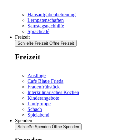
Hausaufgabenbetreuung
Lernpatenschaften
Samstagsnachhilfe
Sprachcafé
Freizeit
Schließe Freizeit
Öffne Freizeit
Freizeit
Ausflüge
Cafe Blaue Frieda
Frauenfrühstück
Interkulinarisches Kochen
Kinderangebote
Laufgruppe
Schach
Spielabend
Spenden
Schließe Spenden
Öffne Spenden