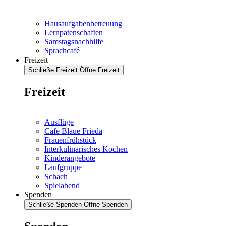
Hausaufgabenbetreuung
Lernpatenschaften
Samstagsnachhilfe
Sprachcafé
Freizeit
Schließe Freizeit
Öffne Freizeit
Freizeit
Ausflüge
Cafe Blaue Frieda
Frauenfrühstück
Interkulinarisches Kochen
Kinderangebote
Laufgruppe
Schach
Spielabend
Spenden
Schließe Spenden
Öffne Spenden