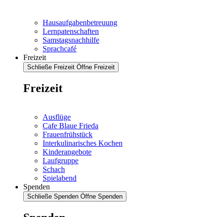
Hausaufgabenbetreuung
Lernpatenschaften
Samstagsnachhilfe
Sprachcafé
Freizeit
Schließe Freizeit
Öffne Freizeit
Freizeit
Ausflüge
Cafe Blaue Frieda
Frauenfrühstück
Interkulinarisches Kochen
Kinderangebote
Laufgruppe
Schach
Spielabend
Spenden
Schließe Spenden
Öffne Spenden