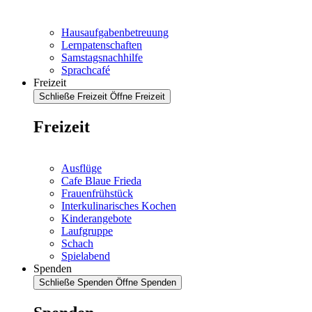
Hausaufgabenbetreuung
Lernpatenschaften
Samstagsnachhilfe
Sprachcafé
Freizeit
Schließe Freizeit
Öffne Freizeit
Freizeit
Ausflüge
Cafe Blaue Frieda
Frauenfrühstück
Interkulinarisches Kochen
Kinderangebote
Laufgruppe
Schach
Spielabend
Spenden
Schließe Spenden
Öffne Spenden