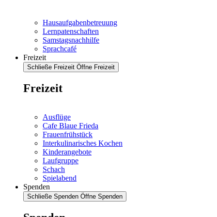
Hausaufgabenbetreuung
Lernpatenschaften
Samstagsnachhilfe
Sprachcafé
Freizeit
Schließe Freizeit
Öffne Freizeit
Freizeit
Ausflüge
Cafe Blaue Frieda
Frauenfrühstück
Interkulinarisches Kochen
Kinderangebote
Laufgruppe
Schach
Spielabend
Spenden
Schließe Spenden
Öffne Spenden