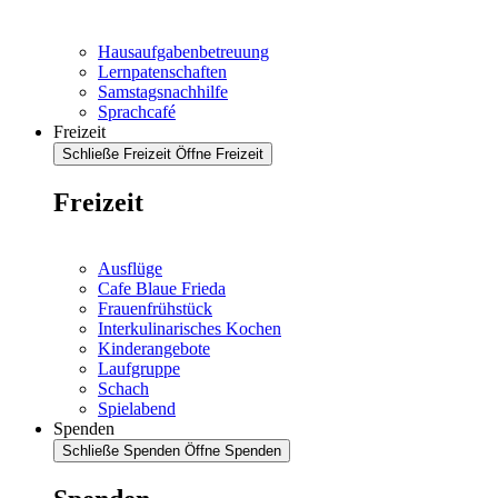
Hausaufgabenbetreuung
Lernpatenschaften
Samstagsnachhilfe
Sprachcafé
Freizeit
Schließe Freizeit
Öffne Freizeit
Freizeit
Ausflüge
Cafe Blaue Frieda
Frauenfrühstück
Interkulinarisches Kochen
Kinderangebote
Laufgruppe
Schach
Spielabend
Spenden
Schließe Spenden
Öffne Spenden