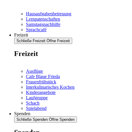
Hausaufgabenbetreuung
Lernpatenschaften
Samstagsnachhilfe
Sprachcafé
Freizeit
Schließe Freizeit
Öffne Freizeit
Freizeit
Ausflüge
Cafe Blaue Frieda
Frauenfrühstück
Interkulinarisches Kochen
Kinderangebote
Laufgruppe
Schach
Spielabend
Spenden
Schließe Spenden
Öffne Spenden