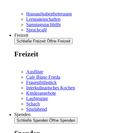
Hausaufgabenbetreuung
Lernpatenschaften
Samstagsnachhilfe
Sprachcafé
Freizeit
Schließe Freizeit
Öffne Freizeit
Freizeit
Ausflüge
Cafe Blaue Frieda
Frauenfrühstück
Interkulinarisches Kochen
Kinderangebote
Laufgruppe
Schach
Spielabend
Spenden
Schließe Spenden
Öffne Spenden