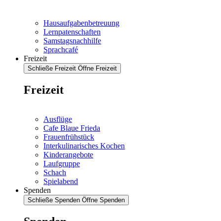
Hausaufgabenbetreuung
Lernpatenschaften
Samstagsnachhilfe
Sprachcafé
Freizeit
Schließe Freizeit
Öffne Freizeit
Freizeit
Ausflüge
Cafe Blaue Frieda
Frauenfrühstück
Interkulinarisches Kochen
Kinderangebote
Laufgruppe
Schach
Spielabend
Spenden
Schließe Spenden
Öffne Spenden