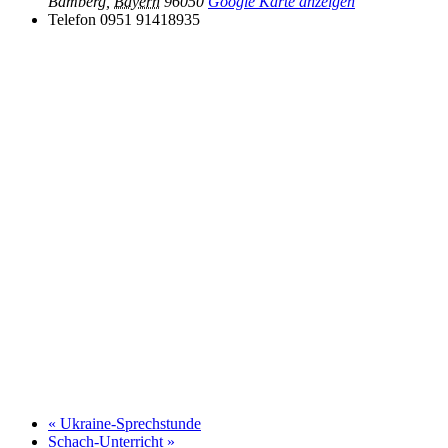
Bamberg
,
Bayern
96050
Google Karte anzeigen
Telefon
0951 91418935
«
Ukraine-Sprechstunde
Schach-Unterricht
»