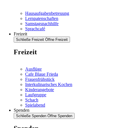
Hausaufgabenbetreuung
Lernpatenschaften
Samstagsnachhilfe
Sprachcafé
Freizeit
Schließe Freizeit
Öffne Freizeit
Freizeit
Ausflüge
Cafe Blaue Frieda
Frauenfrühstück
Interkulinarisches Kochen
Kinderangebote
Laufgruppe
Schach
Spielabend
Spenden
Schließe Spenden
Öffne Spenden