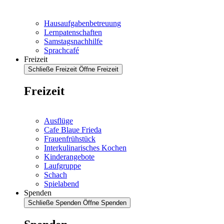
Hausaufgabenbetreuung
Lernpatenschaften
Samstagsnachhilfe
Sprachcafé
Freizeit
Schließe Freizeit
Öffne Freizeit
Freizeit
Ausflüge
Cafe Blaue Frieda
Frauenfrühstück
Interkulinarisches Kochen
Kinderangebote
Laufgruppe
Schach
Spielabend
Spenden
Schließe Spenden
Öffne Spenden