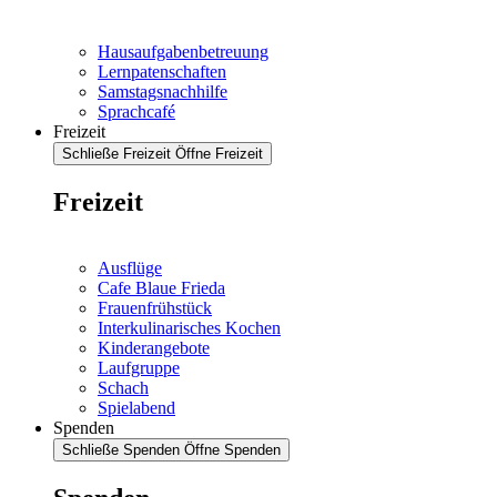
Hausaufgabenbetreuung
Lernpatenschaften
Samstagsnachhilfe
Sprachcafé
Freizeit
Schließe Freizeit
Öffne Freizeit
Freizeit
Ausflüge
Cafe Blaue Frieda
Frauenfrühstück
Interkulinarisches Kochen
Kinderangebote
Laufgruppe
Schach
Spielabend
Spenden
Schließe Spenden
Öffne Spenden