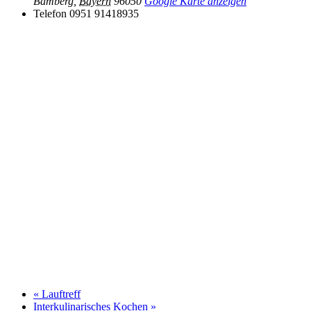
Bamberg
,
Bayern
96050
Google Karte anzeigen
Telefon
0951 91418935
«
Lauftreff
Interkulinarisches Kochen
»