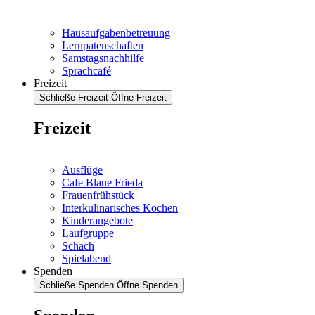
Hausaufgabenbetreuung
Lernpatenschaften
Samstagsnachhilfe
Sprachcafé
Freizeit
Schließe Freizeit
Öffne Freizeit
Freizeit
Ausflüge
Cafe Blaue Frieda
Frauenfrühstück
Interkulinarisches Kochen
Kinderangebote
Laufgruppe
Schach
Spielabend
Spenden
Schließe Spenden
Öffne Spenden