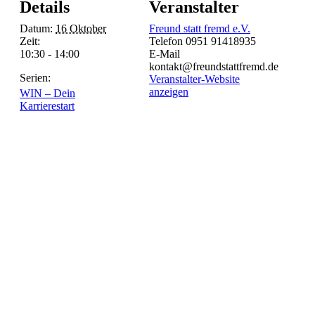
Details
Veranstalter
Datum:
16 Oktober
Freund statt fremd e.V.
Zeit:
Telefon
0951 91418935
10:30 - 14:00
E-Mail
kontakt@freundstattfremd.de
Serien:
Veranstalter-Website
anzeigen
WIN – Dein
Karrierestart